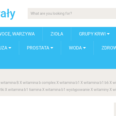
ały
WOCE, WARZYWA
ZIOŁA
GRUPY KRWI
UZA
PROSTATA
WODA
ZDROW
 X witamina B X witamina b complex X witamina b1 X witamina b1 b6 X
etki X witamina b1 tiamina X witamina b1 występowanie X witaminy X w