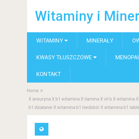
Witaminy i Miner
WITAMINY
MINERAŁY
O
KWASY TŁUSZCZOWE
MENOPA
KONTAKT
Home
X aneuryna X b1 witamina X tiamina X vit b X witamina
b1 działanie X witamina b1 niedobór X witamina b1 tabl