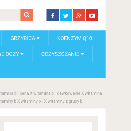
GRZYBICA
KOENZYM Q10
E OCZY
OCZYSZCZANIE
 witamina b1 cena X witamina b1 dawkowanie X witamina
itaminy b X witaminy b1 X witaminy z grupy b