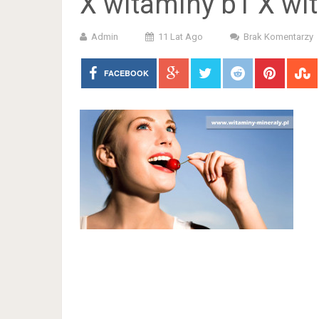
X witaminy b1 X wi
Admin
11 Lat Ago
Brak Komentarzy
FACEBOOK