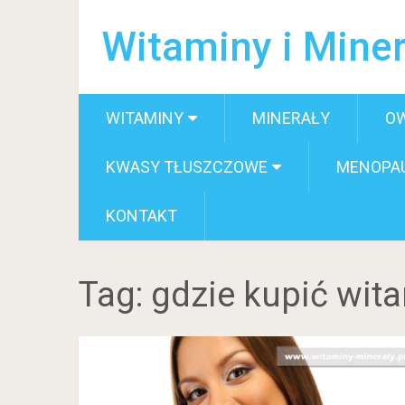
Witaminy i Miner
WITAMINY
MINERAŁY
O
KWASY TŁUSZCZOWE
MENOPA
KONTAKT
Tag:
gdzie kupić wit