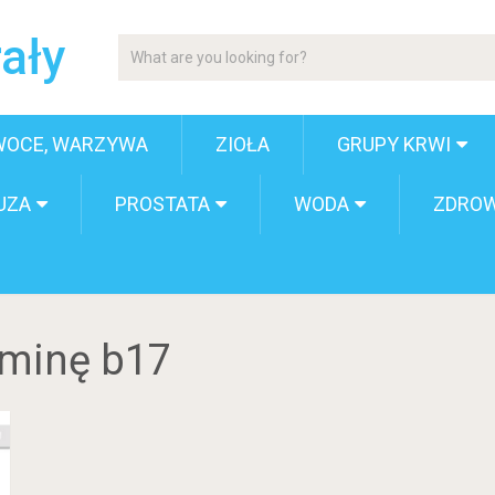
ały
WOCE, WARZYWA
ZIOŁA
GRUPY KRWI
UZA
PROSTATA
WODA
ZDROW
aminę b17