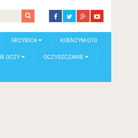
GRZYBICA
KOENZYM Q10
E OCZY
OCZYSZCZANIE