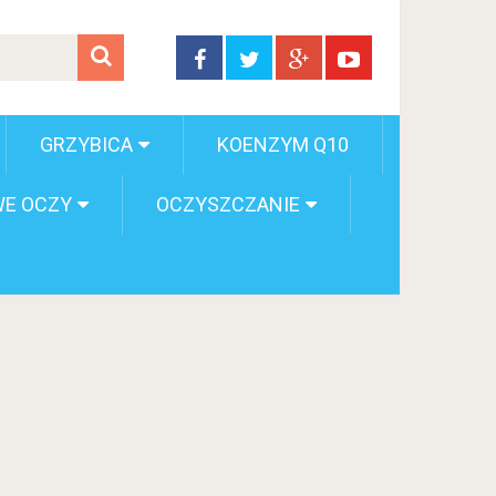
GRZYBICA
KOENZYM Q10
E OCZY
OCZYSZCZANIE