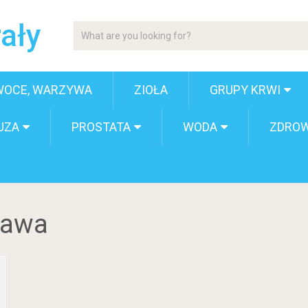
ały
WOCE, WARZYWA
ZIOŁA
GRUPY KRWI
UZA
PROSTATA
WODA
ZDROW
zawa