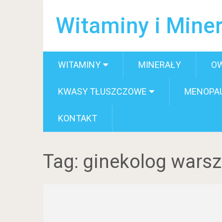
Witaminy i Miner
WITAMINY
MINERAŁY
O
KWASY TŁUSZCZOWE
MENOPA
KONTAKT
Tag:
ginekolog wars