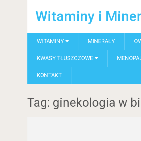
Witaminy i Miner
WITAMINY
MINERAŁY
O
KWASY TŁUSZCZOWE
MENOPA
KONTAKT
Tag:
ginekologia w bi