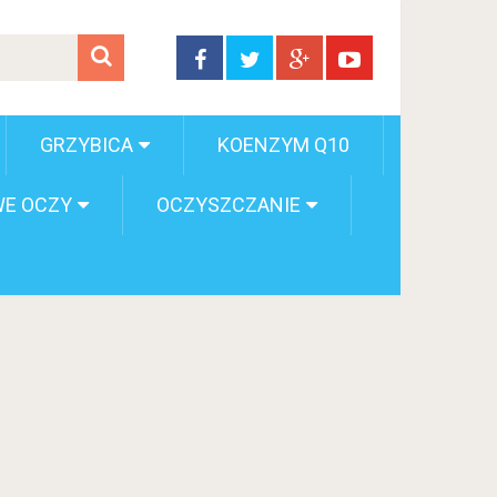
GRZYBICA
KOENZYM Q10
E OCZY
OCZYSZCZANIE