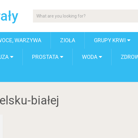
ały
WOCE, WARZYWA
ZIOŁA
GRUPY KRWI
UZA
PROSTATA
WODA
ZDROW
elsku-białej