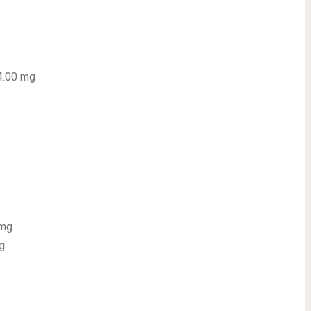
4.00 mg
 mg
g