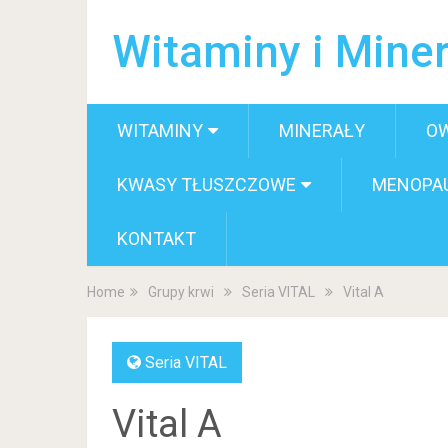
Witaminy i Miner
WITAMINY
MINERAŁY
O
KWASY TŁUSZCZOWE
MENOPA
KONTAKT
Home
Grupy krwi
Seria VITAL
Vital A
Seria VITAL
Vital A