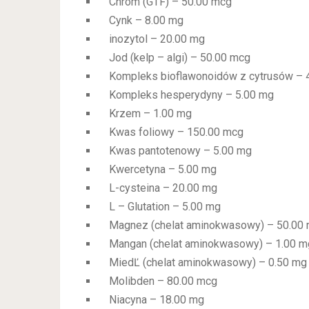
Chrom (GTF) – 50.00 mcg
Cynk – 8.00 mg
inozytol – 20.00 mg
Jod (kelp – algi) – 50.00 mcg
Kompleks bioflawonoidów z cytrusów – 
Kompleks hesperydyny – 5.00 mg
Krzem – 1.00 mg
Kwas foliowy – 150.00 mcg
Kwas pantotenowy – 5.00 mg
Kwercetyna – 5.00 mg
L-cysteina – 20.00 mg
L – Glutation – 5.00 mg
Magnez (chelat aminokwasowy) – 50.00
Mangan (chelat aminokwasowy) – 1.00 m
MiedĽ (chelat aminokwasowy) – 0.50 mg
Molibden – 80.00 mcg
Niacyna – 18.00 mg