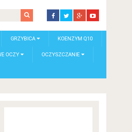
GRZYBICA
KOENZYM Q10
E OCZY
OCZYSZCZANIE