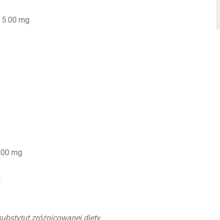
 5.00 mg
.00 mg
g
ubstytut zróżnicowanej diety.