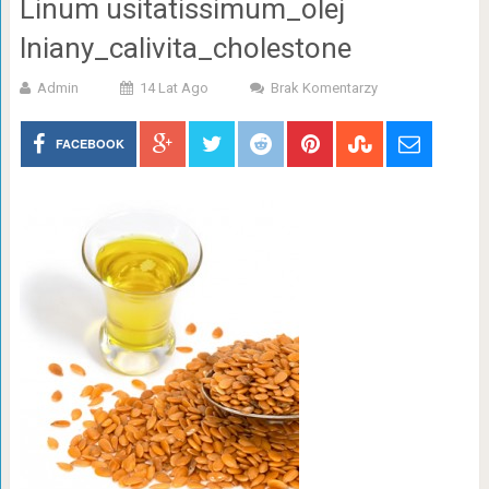
Linum usitatissimum_olej
lniany_calivita_cholestone
Admin
14 Lat Ago
Brak Komentarzy
FACEBOOK