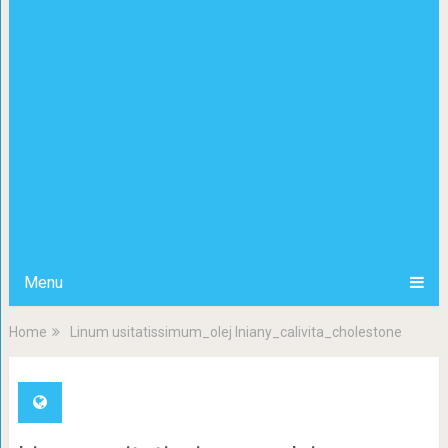
Menu
Home
Linum usitatissimum_olej lniany_calivita_cholestone