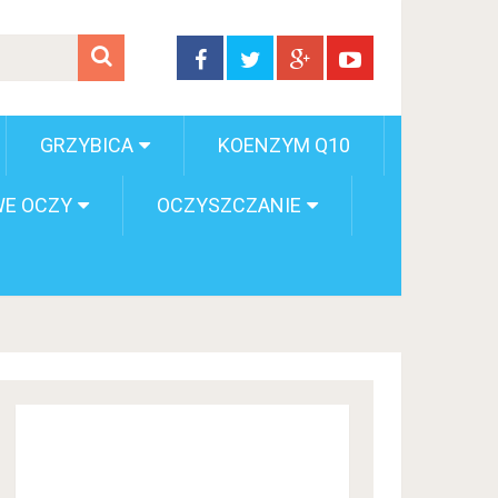
GRZYBICA
KOENZYM Q10
E OCZY
OCZYSZCZANIE