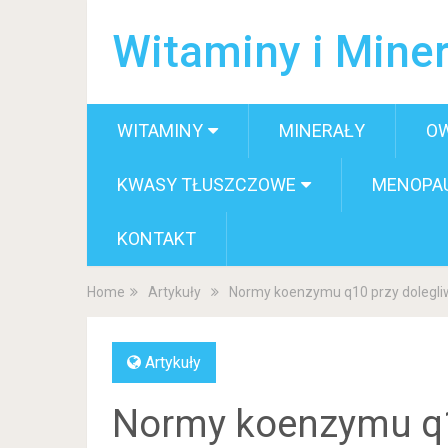
Witaminy i Miner
WITAMINY
MINERAŁY
O
KWASY TŁUSZCZOWE
MENOPA
KONTAKT
Home
Artykuły
Normy koenzymu q10 przy dolegli
Artykuły
Normy koenzymu q1