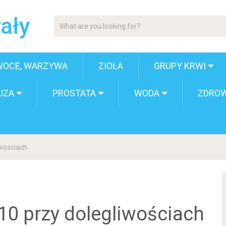
ały
WOCE, WARZYWA
ZIOŁA
GRUPY KRWI
UZA
PROSTATA
WODA
ZDROW
wościach
0 przy dolegliwościach