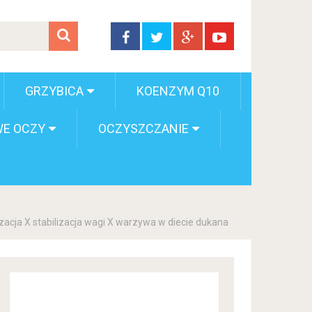
GRZYBICA
KOENZYM Q10
E OCZY
OCZYSZCZANIE
zacja X stabilizacja wagi X warzywa w diecie dukana