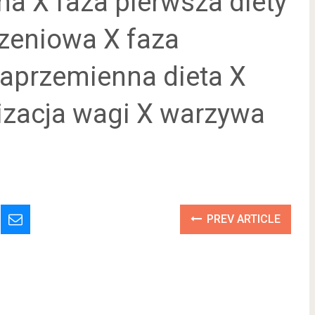
na X faza pierwsza diety
zeniowa X faza
naprzemienna dieta X
ilizacja wagi X warzywa
PREV ARTICLE