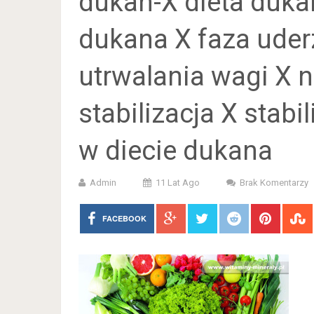
dukan-X dieta duka
dukana X faza uder
utrwalania wagi X 
stabilizacja X stab
w diecie dukana
Admin
11 Lat Ago
Brak Komentarzy
FACEBOOK