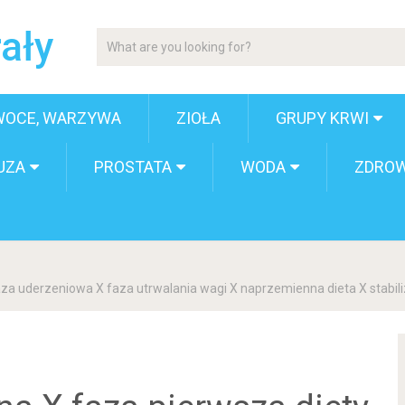
ały
WOCE, WARZYWA
ZIOŁA
GRUPY KRWI
UZA
PROSTATA
WODA
ZDROW
za uderzeniowa X faza utrwalania wagi X naprzemienna dieta X stabili