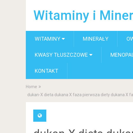
Witaminy i Miner
WITAMINY
MINERAŁY
O
KWASY TŁUSZCZOWE
MENOPA
KONTAKT
Home
dukan-X dieta dukana X faza pierwsza diety dukana X fa