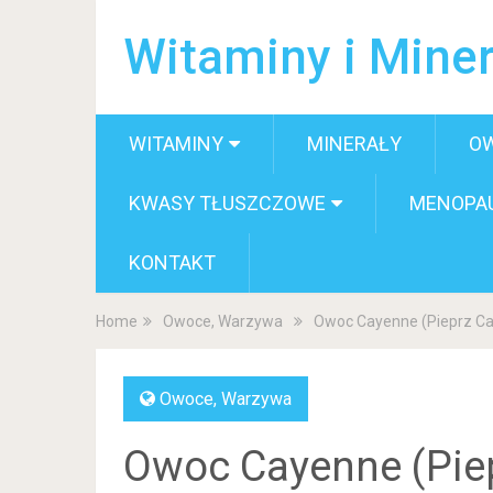
Witaminy i Miner
WITAMINY
MINERAŁY
O
KWASY TŁUSZCZOWE
MENOPA
KONTAKT
Home
Owoce, Warzywa
Owoc Cayenne (Pieprz C
Owoce, Warzywa
Owoc Cayenne (Pie