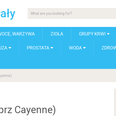
ały
WOCE, WARZYWA
ZIOŁA
GRUPY KRWI
UZA
PROSTATA
WODA
ZDROW
ayenne)
prz Cayenne)