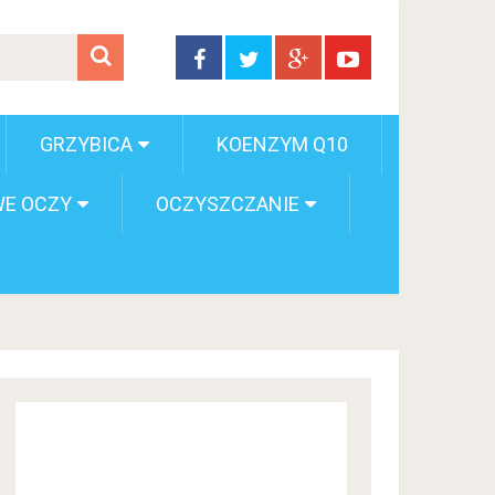
GRZYBICA
KOENZYM Q10
E OCZY
OCZYSZCZANIE