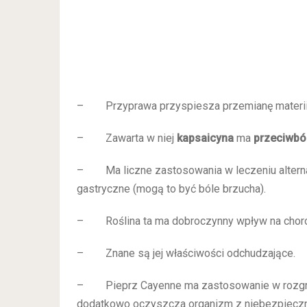
– Przyprawa przyspiesza przemianę materii
– Zawarta w niej
kapsaicyna
ma
przeciwbó
– Ma liczne zastosowania w leczeniu alternat
gastryczne (mogą to być bóle brzucha).
– Roślina ta ma dobroczynny wpływ na chorob
– Znane są jej właściwości odchudzające.
– Pieprz Cayenne ma zastosowanie w rozgrzew
dodatkowo oczyszcza organizm z niebezpieczn