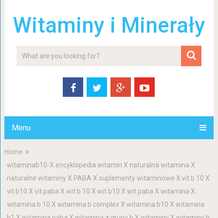
Witaminy i Minerały
Menu
Home
witaminab10-X encyklopedia witamin X naturalna witamina X
naturalne witaminy X PABA X suplementy witaminowe X vit b 10 X
vit b10 X vit paba X wit b 10 X wit b10 X wit paba X witamina X
witamina b 10 X witamina b complex X witamina b10 X witamina
h1 X witamina paba X witamina z grupy b X witaminy X witaminy b