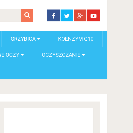
GRZYBICA
KOENZYM Q10
E OCZY
OCZYSZCZANIE