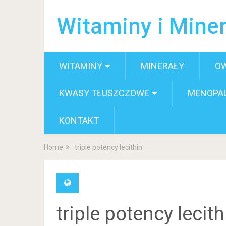
Witaminy i Miner
WITAMINY
MINERAŁY
O
KWASY TŁUSZCZOWE
MENOPA
KONTAKT
Home
triple potency lecithin
triple potency lecith