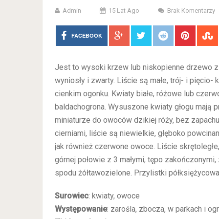
Admin
15 Lat Ago
Brak Komentarzy
FACEBOOK
Jest to wysoki krzew lub niskopienne drzewo z
wyniosły i zwarty. Liście są
małe, trój- i pięcio-
cienkim ogonku. Kwiaty białe, różowe lub czerw
baldachogrona. Wysuszone kwiaty głogu mają p
miniaturze do owoców dzikiej róży, bez zapach
cierniami, liście są niewielkie, głęboko powci
jak również czerwone owoce. Liście skrętoległe
górnej połowie z 3 małymi, tępo zakończonymi,
spodu żółtawozielone. Przylistki półksiężycow
Surowiec
: kwiaty, owoce
Występowanie
: zarośla, zbocza, w parkach i 