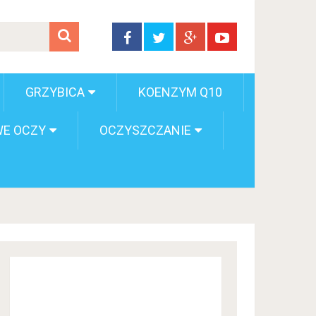
GRZYBICA
KOENZYM Q10
E OCZY
OCZYSZCZANIE