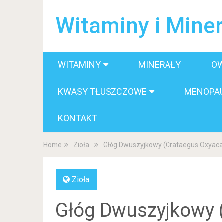
Witaminy i Miner
WITAMINY
MINERAŁY
O
KWASY TŁUSZCZOWE
MENOPA
KONTAKT
Home
Zioła
Głóg Dwuszyjkowy (Crataegus Oxyac
Zioła
Głóg Dwuszyjkowy 