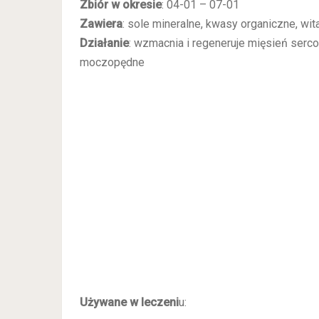
Zbiór w okresie
: 04-01 – 07-01
Zawiera
: sole mineralne, kwasy organiczne, w
Działanie
: wzmacnia i regeneruje mięsień ser
moczopędne
Używane w leczeni
u: