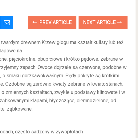
PREV ARTICLE
NEXT ARTICLE
 twardym drewnem.Krzew głogu ma kształt kulisty lub też
 klapowe na
one, pięciokrotne, obupłciowe i krótko pędowe, zebrane w
rzyjemny zapach. Owoce dojrzałe są czerwone, podobne w
u, o smaku gorzkawokwaśnym. Pędy pokryte są krótkimi
nane. Ozdobne są zarówno kwiaty zebrane w kwiatostanach,
, o zmiennych kształtach, zwykle u podstawy klinowate i w
 ząbkowanymi klapami, błyszczące, ciemnozielone, od
ate, ząbkowane.
ogrodach, często sadzony w żywopłotach