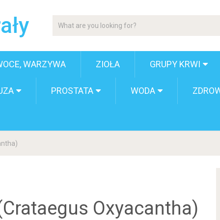
ały
WOCE, WARZYWA
ZIOŁA
GRUPY KRWI
UZA
PROSTATA
WODA
ZDROW
antha)
(Crataegus Oxyacantha)