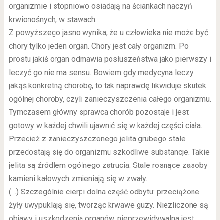
organizmie i stopniowo osiadają na ściankach naczyń
krwionośnych, w stawach.
Z powyższego jasno wynika, że u człowieka nie może być
chory tylko jeden organ. Chory jest cały organizm. Po
prostu jakiś organ odmawia posłuszeństwa jako pierwszy i
leczyć go nie ma sensu. Bowiem gdy medycyna leczy
jakąś konkretną chorobę, to tak naprawdę likwiduje skutek
ogólnej choroby, czyli zanieczyszczenia całego organizmu.
Tymczasem główny sprawca chorób pozostaje i jest
gotowy w każdej chwili ujawnić się w każdej części ciała.
Przecież z zanieczyszczonego jelita grubego stale
przedostają się do organizmu szkodliwe substancje. Takie
jelita są źródłem ogólnego zatrucia. Stale rosnące zasoby
kamieni kałowych zmieniają się w zwały.
(…) Szczególnie cierpi dolna część odbytu: przeciążone
żyły uwypuklają się, tworząc krwawe guzy. Niezliczone są
objawy i uszkodzenia organów, nieprzewidywalna jest