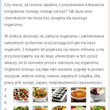
Czy wiesz, że rocznie zjadamy z pożywieniem kilkanaście
kilogramów różnego rodzaju toksyn? Tak duża ilość
chemikaliów nie może być obojętna dla naszego
organizmu.
W efekcie dochodzi do zatrucia organizmu i zablokowania
naturalnych systemów oczyszczających jaki ma nasz
organizm. Z biegiem lat pogarsza się nasze zdrowie, a my
przyzwyczajamy się do tego, utwierdzani w tym przez
lekarzy, że to normalny proces starzenia się organizmu.
Organizm broniąc się daje nam wyraźne sygnały w postaci
wysypek, ataków astmy, stanów zapalnych żołądka, złej
pracy jelit, wzdęć, zaparć, nadpobudliwości, bezsenności,
z
a
b
u