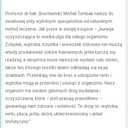
Profesor dr hab. (biochemik) Michał Tombak należy do
światowej elity wybitnych specjalistów od naturalnych
metod leczenia. Jak pisze w swojej książce – „kuracja
oczyszczająca to wielka ulga dla całego organizmu.
Żołądek, wątroba, trzustka i woreczek żółciowy nie muszą
wtedy produkować soków trawiennych, jelita kurczą się
rzadziej, a okrężnica może nareszcie wydalić cały stolec,
także ten, którego resztki latami odkładają się na jej
ściankach. Przenikają one do krwi, a odciążone nerki i
wątroba mogą je przerobić i usunąć z organizmu. Nasz
organizm ma siedem głównych dróg wydalania i
oczyszczania, które – jeśli pracują prawidłowo –
gwarantują nam zdrowie i witalność. Te drogi to: wątroba,
nerki, płuca, jelita, skóra, układ krwionośny i układ
limfatyczny.”