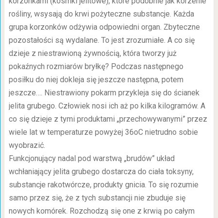
korzonkami (kosmki jelitowe), które podobnie jak korzenie
rośliny, wsysają do krwi pożyteczne substancje. Każda
grupa korzonków odżywia odpowiedni organ. Zbyteczne
pozostałości są wydalane. To jest zrozumiałe. A co się
dzieje z niestrawioną żywnością, która tworzy już
pokaźnych rozmiarów bryłkę? Podczas następnego
posiłku do niej dokleja się jeszcze następna, potem
jeszcze…. Niestrawiony pokarm przykleja się do ścianek
jelita grubego. Człowiek nosi ich aż po kilka kilogramów. A
co się dzieje z tymi produktami „przechowywanymi” przez
wiele lat w temperaturze powyżej 36oC nietrudno sobie
wyobrazić.
Funkcjonujący nadal pod warstwą „brudów” układ
wchłaniający jelita grubego dostarcza do ciała toksyny,
substancje rakotwórcze, produkty gnicia. To się rozumie
samo przez się, że z tych substancji nie zbuduje się
nowych komórek. Rozchodzą się one z krwią po całym