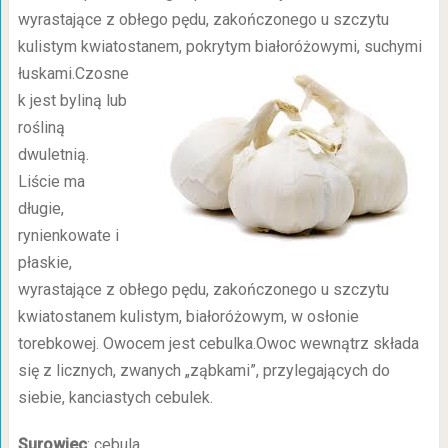
wyrastające z obłego pędu, zakończonego u szczytu
kulistym kwiatostanem,
pokrytym białoróżowymi, suchymi
łuskami.Czosne
k jest byliną lub
rośliną
dwuletnią.
Liście ma
długie,
rynienkowate i
płaskie,
wyrastające z obłego pędu, zakończonego u szczytu
kwiatostanem kulistym, białoróżowym, w osłonie
torebkowej. Owocem jest cebulka.Owoc wewnątrz składa
się z licznych, zwanych „ząbkami”, przylegających do
siebie, kanciastych cebulek.
Surowiec
: cebula