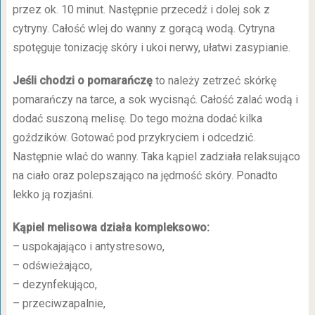
przez ok. 10 minut. Następnie przecedź i dolej sok z
cytryny. Całość wlej do wanny z gorącą wodą. Cytryna
spotęguje tonizację skóry i ukoi nerwy, ułatwi zasypianie.
Jeśli chodzi o pomarańczę
to należy zetrzeć skórkę
pomarańczy na tarce, a sok wycisnąć. Całość zalać wodą i
dodać suszoną melisę. Do tego można dodać kilka
goździków. Gotować pod przykryciem i odcedzić.
Następnie wlać do wanny. Taka kąpiel zadziała relaksująco
na ciało oraz polepszająco na jędrność skóry. Ponadto
lekko ją rozjaśni.
Kąpiel melisowa działa kompleksowo:
– uspokajająco i antystresowo,
– odświeżająco,
– dezynfekująco,
– przeciwzapalnie,