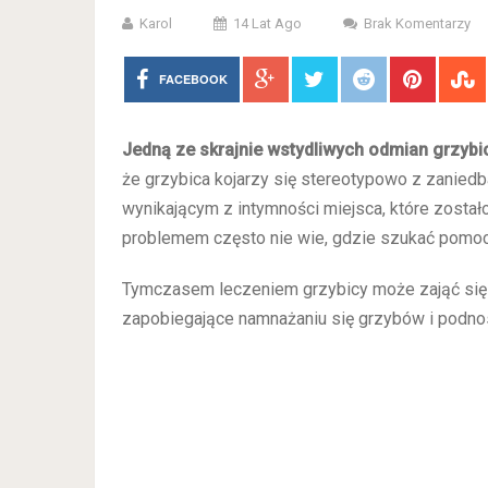
Karol
14 Lat Ago
Brak Komentarzy
FACEBOOK
Jedną ze skrajnie wstydliwych odmian grzybic
że grzybica kojarzy się stereotypowo z zanied
wynikającym z intymności miejsca, które zostało
problemem często nie wie, gdzie szukać pomoc
Tymczasem leczeniem grzybicy może zająć się 
zapobiegające namnażaniu się grzybów i podn