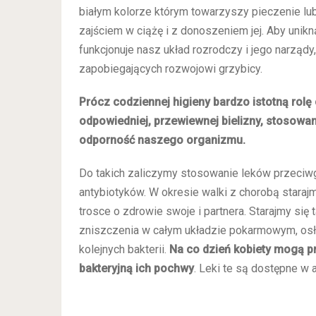
białym kolorze którym towarzyszy pieczenie lub
zajściem w ciążę i z donoszeniem jej. Aby uni
funkcjonuje nasz układ rozrodczy i jego narzą
zapobiegających rozwojowi grzybicy.
Prócz codziennej higieny bardzo istotną rol
odpowiedniej, przewiewnej bielizny, stosowan
odporność naszego organizmu.
Do takich zaliczymy stosowanie leków przeciwg
antybiotyków. W okresie walki z chorobą stara
trosce o zdrowie swoje i partnera. Starajmy się
zniszczenia w całym układzie pokarmowym, osła
kolejnych bakterii.
Na co dzień kobiety mogą p
bakteryjną ich pochwy
. Leki te są dostępne w 