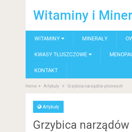
Witaminy i Miner
WITAMINY
MINERAŁY
O
KWASY TŁUSZCZOWE
MENOPA
KONTAKT
Home
Artykuły
Grzybica narządów płciowych
Artykuły
Grzybica narządów