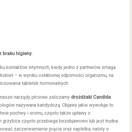
 braku higieny.
iku kontaktów intymnych, kiedy jedno z partnerów zmaga
kobiet – w wyniku osłabionej odporności organizmu, na
stosowania tabletek hormonalnych.
 nasze narządy płciowe zaliczamy
drożdżaki Candida
ekologów nazywana kandydozą. Objawy jakie wywołuje to
twie pochwy i sromu, często także upławy o
grzybica często przebiega bezobjawowo lub jest trudna
wać zaczerwienienie prącia oraz napletka, naloty o