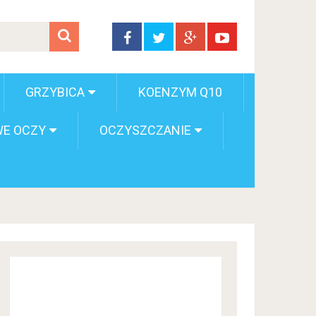
GRZYBICA
KOENZYM Q10
E OCZY
OCZYSZCZANIE