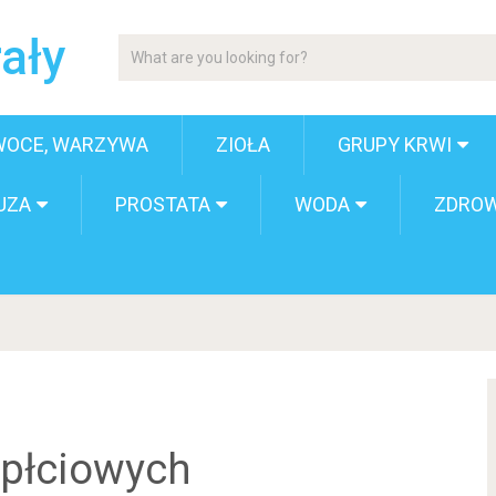
ały
WOCE, WARZYWA
ZIOŁA
GRUPY KRWI
UZA
PROSTATA
WODA
ZDROW
 płciowych