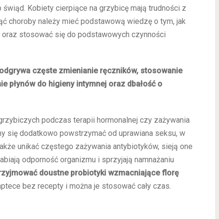
 świąd. Kobiety cierpiące na grzybicę mają trudności z
knąć choroby należy mieć podstawową wiedzę o tym, jak
dy, oraz stosować się do podstawowych czynności
ę odgrywa częste zmienianie ręczników, stosowanie
ie płynów do higieny intymnej oraz dbałość o
rzybiczych podczas terapii hormonalnej czy zażywania
jmy się dodatkowo powstrzymać od uprawiana seksu, w
 także unikać częstego zażywania antybiotyków, sieją one
biają odporność organizmu i sprzyjają namnażaniu
rzyjmować doustne probiotyki wzmacniające florę
aptece bez recepty i można je stosować cały czas.