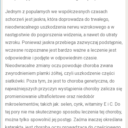
Jednym z popularnych we współczesnych czasach
schorzeń jest jaskra, która doprowadza do trwałego,
nieodwracalnego uszkodzenia nerwu wzrokowego a w
następstwie do pogorszenia widzenia, a nawet do utraty
wzroku. Ponieważ jaskra przebiega zazwyczaj podstępnie,
wczesne rozpoznane jest bardzo ważne a leczenie jest
odpowiednie i podjęte w odpowiednim czasie.
Nieodwracalne zmiany oczu powoduje choroba zwana
zwyrodnieniem plamki żółtej, czyli uszkodzenie części
siatkówki. Poza tym, że jest to choroba genetyczna, do
najważniejszych przyczyn wystąpienia choroby zalicza się
promieniowanie ultrafioletowe oraz niedobór
mikroelementów, takich jak: selen, cynk, witaminy E i C. Do
tej pory nie ma skutecznego sposobu leczenia tej choroby,
można tylko spowolnić jej postęp. Zaćma inaczej określana
kataraktą, jest chorobą oczu prowadząca do częściowego