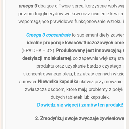
omega-3
dbające o Twoje serce, korzystnie wpływając
poziom trójglicerydów we krwi oraz ciśnienie krwi, a ta
wspomagające prawidłowe funkcjonowanie wzroku i m
Omega 3 concentrate
to suplement diety zawieraj
idealne proporcje kwasów tłuszczowych omega
(EPA:DHA – 3:2).
Produkowany jest innowacyjną m
destylacji molekularnej
, co zapewnia większą stabi
produktu oraz uzyskanie bardzo czystego i
skoncentrowanego oleju, bez utraty cennych właściw
surowca.
Niewielka kapsułka
ułatwia przyjmowanie pr
zwłaszcza osobom, które mają problemy z połykan
dużych tabletek lub kapsułek.
Dowiedz się więcej i zamów ten produkt!
2. Zmodyfikuj swoje zwyczaje żywieniowe!