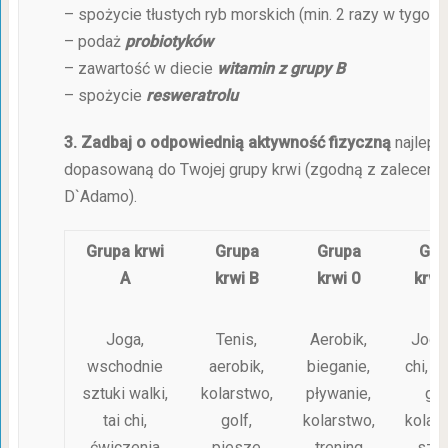
– spożycie tłustych ryb morskich (min. 2 razy w tygodn
– podaż
probiotyków
– zawartość w diecie
witamin z grupy B
– spożycie
resweratrolu
3. Zadbaj o odpowiednią
aktywność fizyczną
najlepie
dopasowaną do Twojej grupy krwi (zgodną z zalecenia
D`Adamo).
Grupa krwi
Grupa
Grupa
Gru
A
krwi B
krwi 0
krwi
Joga,
Tenis,
Aerobik,
Joga,
wschodnie
aerobik,
bieganie,
chi, ai
sztuki walki,
kolarstwo,
pływanie,
gol
tai chi,
golf,
kolarstwo,
kolars
ćwiczenia
piesze
trening
szy