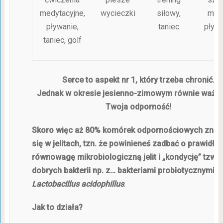
medytacyjne,
wycieczki
siłowy,
mar
pływanie,
taniec
pływ
taniec, golf
Serce to aspekt nr 1, który trzeba chronić.
Jednak w okresie jesienno-zimowym równie ważna
Twoja odporność!
Skoro więc aż 80% komórek odpornościowych znaj
się w jelitach, tzn. że powinieneś zadbać o prawidło
równowagę mikrobiologiczną jelit i „kondycję” tzw.
dobrych bakterii np. z… bakteriami probiotycznymi
Lactobacillus acidophillus
.
Jak to działa?