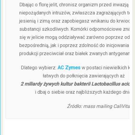
Dbając o florę jelit, chronisz organizm przed inwazją
niepożądanych intruzów, zwłaszcza zagrażających ter
jesienią i zimą oraz zapobiegasz wnikaniu do krwioob
substancji szkodliwych. Komórki odpornościowe znajd
się w jelicie mogą oddziaływać zarówno poprzez odp
bezpośrednią, jak i poprzez zdolność do inicjowania
produkcji przeciwciał oraz białek zwanych antygenami.
Dlatego wybierz:
AC Zymes
w postaci niewielkich ka
łatwych do połknięcia
zawierających aż
2 miliardy
żywych kultur bakterii Lactobacillus acidop
i dbaj o siebie oraz najbliższych każdego dnia!
Źródło: mass mailing CaliVita 