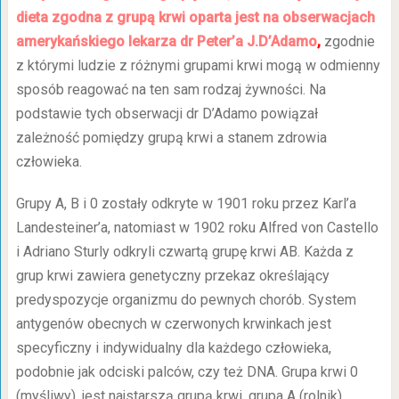
dieta zgodna z grupą krwi oparta jest na obserwacjach
amerykańskiego lekarza dr Peter’a J.D’Adamo
,
zgodnie
z którymi ludzie z różnymi grupami krwi mogą w odmienny
sposób reagować na ten sam rodzaj żywności. Na
podstawie tych obserwacji dr D’Adamo powiązał
zależność pomiędzy grupą krwi a stanem zdrowia
człowieka.
Grupy A, B i 0 zostały odkryte w 1901 roku przez Karl’a
Landesteiner’a, natomiast w 1902 roku Alfred von Castello
i Adriano Sturly odkryli czwartą grupę krwi AB. Każda z
grup krwi zawiera genetyczny przekaz określający
predyspozycje organizmu do pewnych chorób. System
antygenów obecnych w czerwonych krwinkach jest
specyficzny i indywidualny dla każdego człowieka,
podobnie jak odciski palców, czy też DNA. Grupa krwi 0
(myśliwy), jest najstarszą grupą krwi, grupa A (rolnik),