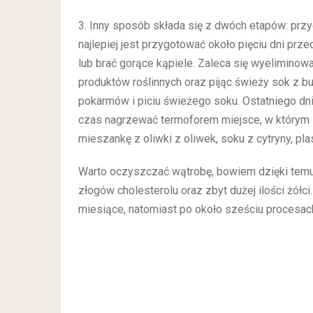
3. Inny sposób składa się z dwóch etapów: prz
najlepiej jest przygotować około pięciu dni pr
lub brać gorące kąpiele. Zaleca się wyeliminowa
produktów roślinnych oraz pijąc świeży sok z bu
pokarmów i piciu świeżego soku. Ostatniego dnia
czas nagrzewać termoforem miejsce, w którym z
mieszankę z oliwki z oliwek, soku z cytryny, pla
Warto oczyszczać wątrobę, bowiem dzięki temu 
złogów cholesterolu oraz zbyt dużej ilości żół
miesiące, natomiast po około sześciu procesach