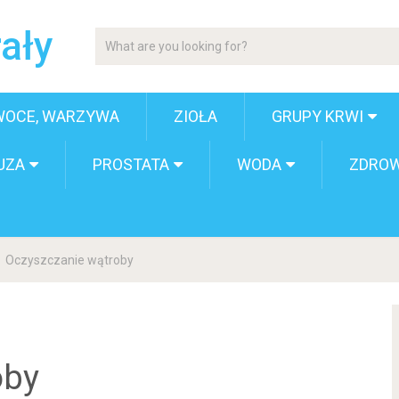
ały
WOCE, WARZYWA
ZIOŁA
GRUPY KRWI
UZA
PROSTATA
WODA
ZDROW
Oczyszczanie wątroby
oby