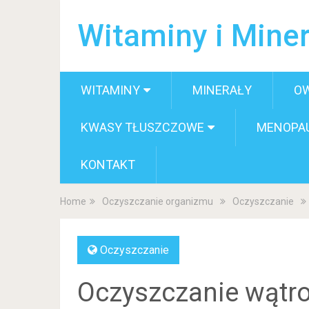
Witaminy i Miner
WITAMINY
MINERAŁY
O
KWASY TŁUSZCZOWE
MENOPA
KONTAKT
Home
Oczyszczanie organizmu
Oczyszczanie
Oczyszczanie
Oczyszczanie wątr