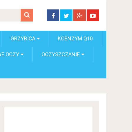
GRZYBICA
KOENZYM Q10
E OCZY
OCZYSZCZANIE