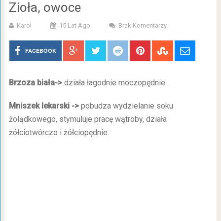
Zioła, owoce
Karol
15 Lat Ago
Brak Komentarzy
FACEBOOK
Brzoza biała->
działa łagodnie moczopędnie.
Mniszek lekarski ->
pobudza wydzielanie soku
żołądkowego, stymuluje pracę wątroby, działa
żółciotwórczo i żółciopędnie.