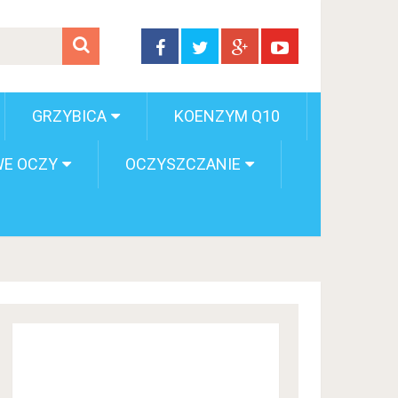
GRZYBICA
KOENZYM Q10
E OCZY
OCZYSZCZANIE