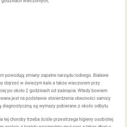
w godzinach wieczornych,
ym powodują zmiany zapalne narządu rodnego. Białawe
y dojrzeć w świeżym kale a także wieczorem przy
epiej po około 2 godzinach od zaśnięcia. Wtedy bowiem
nawana jest na podstawie stwierdzenia obecności samicy
ą diagnostyczną są wymazy pobierane z okolic odbytu.
a tej choroby trzeba ściśle przestrzega higieny osobistej.
m wyjściu z toalety powinniśmy myć ręce a także dbać o