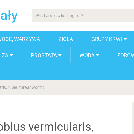
ały
WOCE, WARZYWA
ZIOŁA
GRUPY KRWI
UZA
PROSTATA
WODA
ZDROW
aris, rupie, threadworm)
obius vermicularis,