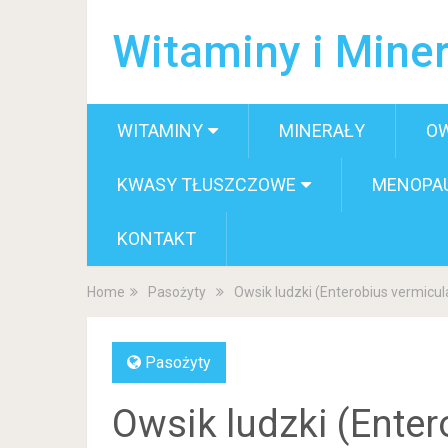
Witaminy i Miner
WITAMINY
MINERAŁY
O
KWASY TŁUSZCZOWE
MENOPA
KONTAKT
Home
Pasożyty
Owsik ludzki (Enterobius vermicul
Pasożyty
Owsik ludzki (Enter