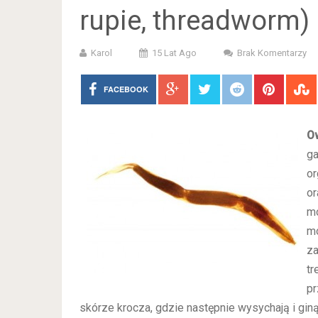
rupie, threadworm)
Karol
15 Lat Ago
Brak Komentarzy
FACEBOOK
Ow
ga
or
or
mo
mo
za
tr
pr
skórze krocza, gdzie następnie wysychają i giną