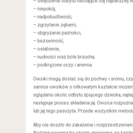
– swędzenie odbytu nasilające się najbardziej 
– niepokój,
– nadpobudliwość,
– zgrzytanie zębami,
– obgryzanie paznokci,
– bezsenność,
– osłabienie,
– nudności oraz bóle brzucha,
– podkrążone oczy i anemia.
Owsiki mogą dostać się do pochwy i sromu, cz
samice owsików o nitkowatym kształcie możem
oglądaniu okolic odbytu śpiącego dziecka, najl
następuje proces składania jaj. Owsica rozpoz
lub jaj tego pasożyta. Przede wszystkim metod
Aby nie doszło do zakażenia i rozprzestrzenieni
Bielizna powinna by często zmieniana, po każdy