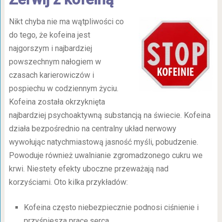
Nikt chyba nie ma wątpliwości co
do tego, że kofeina jest
najgorszym i najbardziej
powszechnym nałogiem w
czasach karierowiczów i
pospiechu w codziennym życiu.
Kofeina została okrzyknięta
najbardziej psychoaktywną substancją na świecie. Kofeina
działa bezpośrednio na centralny układ nerwowy
wywołując natychmiastową jasność myśli, pobudzenie.
Powoduje również uwalnianie zgromadzonego cukru we
krwi. Niestety efekty uboczne przeważają nad
korzyściami. Oto kilka przykładów:
Kofeina często niebezpiecznie podnosi ciśnienie i
przyśpiesza pracę serca