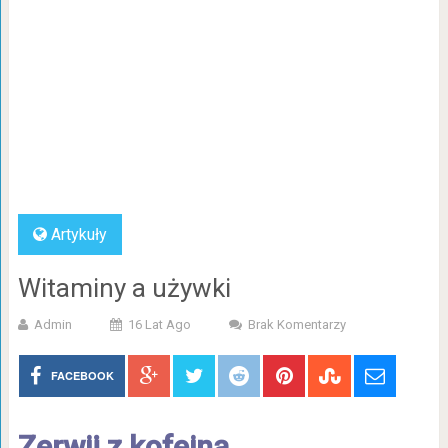
Artykuły
Witaminy a używki
Admin
16 Lat Ago
Brak Komentarzy
FACEBOOK
Zerwij z kofeiną